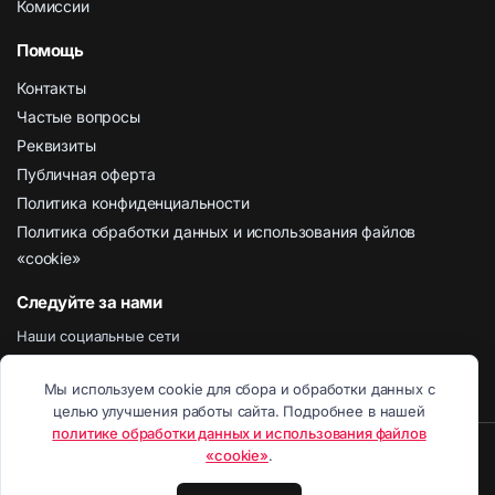
Комиссии
Помощь
Контакты
Частые вопросы
Реквизиты
Публичная оферта
Политика конфиденциальности
Политика обработки данных и использования файлов
«cookie»
Следуйте за нами
Наши социальные сети
Мы используем cookie для сбора и обработки данных с
целью улучшения работы сайта. Подробнее в нашей
политике обработки данных и использования файлов
8 800 443 02 01
Отправить Емайл
Написать в чат
«cookie»
.
Telegram
Viber
Watsapp