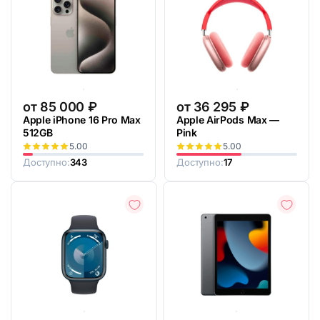
от
85 000
₽
от
36 295
₽
Apple iPhone 16 Pro Max
Apple AirPods Max —
512GB
Pink
5.00
5.00
Доступно:
343
Доступно:
17