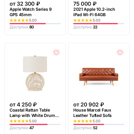
от
32 300
₽
75 000
₽
Apple Watch Series 9
2021 Apple 10.2-inch
GPS 45mm
iPad Wi-Fi 64GB
5.00
5.00
Доступно:
80
Доступно:
22
от
4 250
₽
от
20 902
₽
Coastal Rattan Table
House Marcel Faux
Lamp with White Drum
Leather Tufted Sofa
Linen Shade
5.00
5.00
Доступно:
47
Доступно:
52