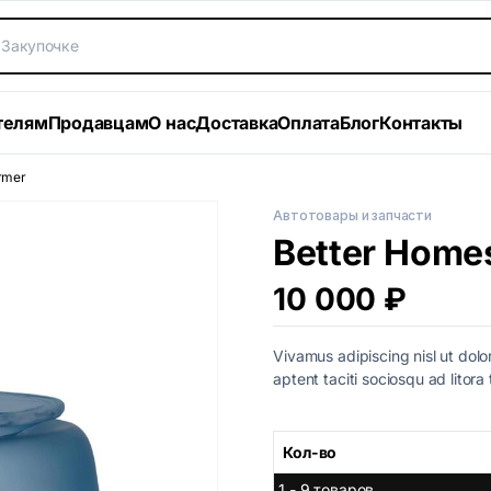
телям
Продавцам
О нас
Доставка
Оплата
Блог
Контакты
rmer
Автотовары и запчасти
Better Home
10 000
₽
Vivamus adipiscing nisl ut dolo
aptent taciti sociosqu ad litor
Кол-во
1 - 9
товаров