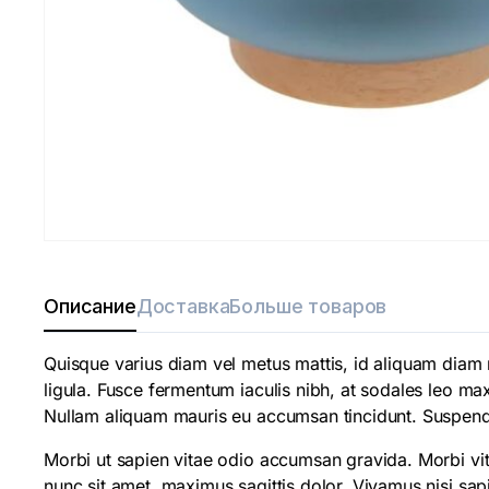
Описание
Доставка
Больше товаров
Quisque varius diam vel metus mattis, id aliquam diam rh
ligula. Fusce fermentum iaculis nibh, at sodales leo max
Nullam aliquam mauris eu accumsan tincidunt. Suspendiss
Morbi ut sapien vitae odio accumsan gravida. Morbi vit
nunc sit amet, maximus sagittis dolor. Vivamus nisi sap