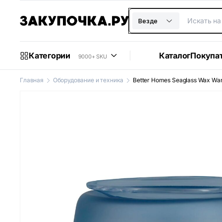
Везде
Категории
Каталог
Покупа
9000+ SKU
Главная
Оборудование и техника
Better Homes Seaglass Wax Wa