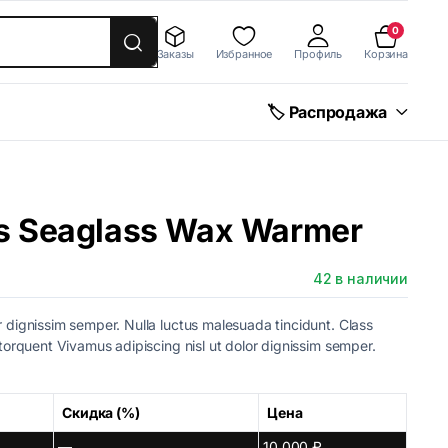
0
Заказы
Избранное
Профиль
Корзина
🏷 Распродажа
s Seaglass Wax Warmer
42 в наличии
r dignissim semper. Nulla luctus malesuada tincidunt. Class
a torquent Vivamus adipiscing nisl ut dolor dignissim semper.
Скидка (%)
Цена
—
10 000
₽