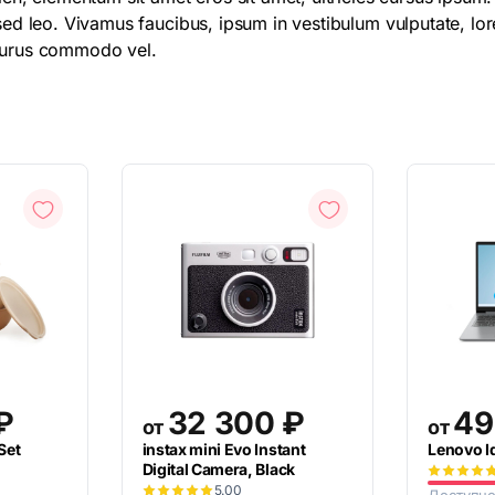
sed leo. Vivamus faucibus, ipsum in vestibulum vulputate, lor
 purus commodo vel.
₽
32 300
₽
49
от
от
Set
instax mini Evo Instant
Lenovo I
Digital Camera, Black
5.00
Доступно