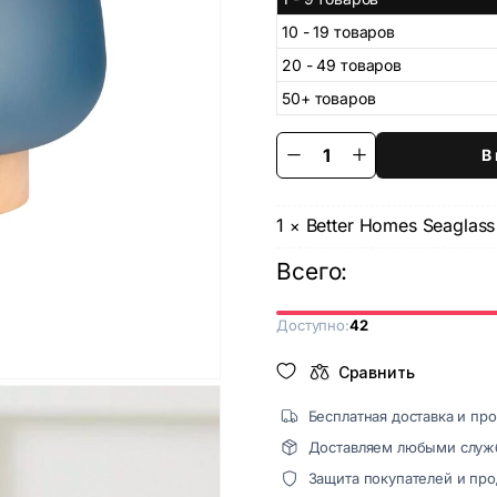
10 - 19 товаров
20 - 49 товаров
50+ товаров
В
Better
Homes
Seaglass
Wax
Warmer
1
Better Homes Seaglas
×
quantity
Всего:
Доступно:
42
Сравнить
Бесплатная доставка и про
Доставляем любыми служ
Защита покупателей и пр