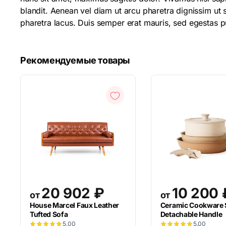
blandit. Aenean vel diam ut arcu pharetra dignissim ut 
pharetra lacus. Duis semper erat mauris, sed egestas
Рекомендуемые товары
20 902
₽
10 200
от
от
House Marcel Faux Leather
Ceramic Cookware 
Tufted Sofa
Detachable Handle
5.00
5.00