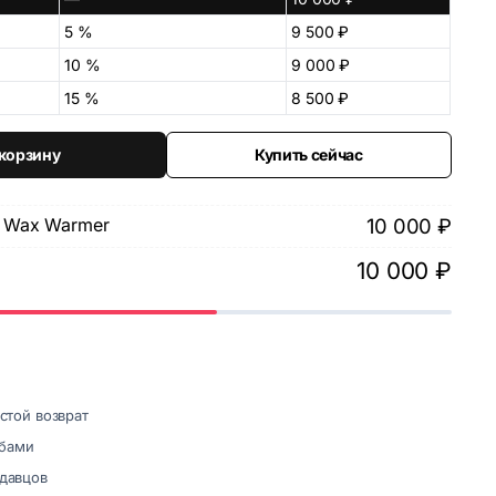
5 %
9 500
₽
10 %
9 000
₽
15 %
8 500
₽
 корзину
Купить сейчас
s Wax Warmer
10 000
₽
10 000
₽
стой возврат
бами
одавцов