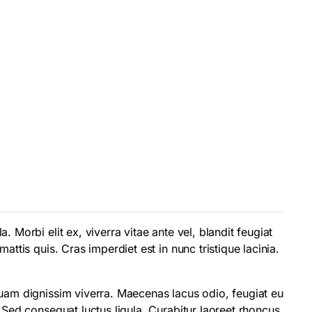
 Morbi elit ex, viverra vitae ante vel, blandit feugiat
ttis quis. Cras imperdiet est in nunc tristique lacinia.
quam dignissim viverra. Maecenas lacus odio, feugiat eu
 Sed consequat luctus ligula. Curabitur laoreet rhoncus