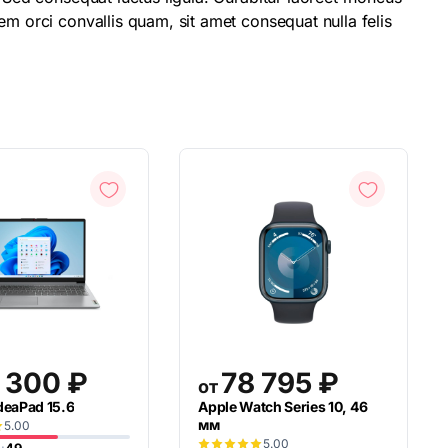
em orci convallis quam, sit amet consequat nulla felis
 300
₽
78 795
₽
от
deaPad 15.6
Apple Watch Series 10, 46
мм
5.00
5.00
:
49