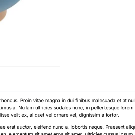
oncus. Proin vitae magna in dui finibus malesuada et at nulla.
imus a. Nullam ultricies sodales nunc, in pellentesque lorem ma
e velit ex, aliquet vel ornare vel, dignissim a tortor.
ae erat auctor, eleifend nunc a, lobortis neque. Praesent ali
ien, elementum sit amet eros sit amet, ultricies cursus ipsum.