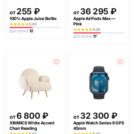
255
₽
36 295
₽
от
от
100% Apple Juice Bottle
Apple AirPods Max —
Pink
5.00
5.00
Доступно:
12
Доступно:
17
6 800
₽
32 300
₽
от
от
XINMICS White Accent
Apple Watch Series 9 GPS
Chair Reading
45mm
5.00
5.00