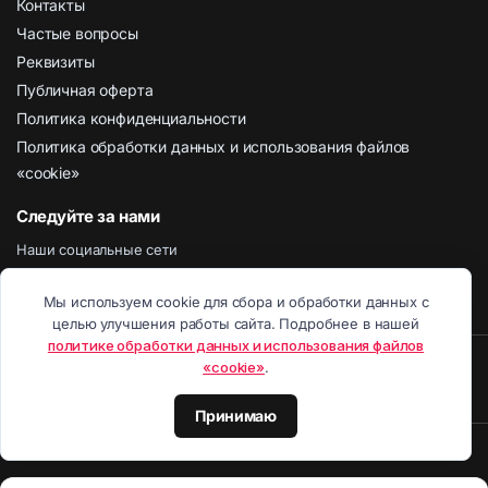
Контакты
Частые вопросы
Реквизиты
Публичная оферта
Политика конфиденциальности
Политика обработки данных и использования файлов
«cookie»
Следуйте за нами
Наши социальные сети
Мы используем cookie для сбора и обработки данных с
целью улучшения работы сайта. Подробнее в нашей
политике обработки данных и использования файлов
8 800 443 02 01
Отправить Емайл
Написать в чат
«cookie»
.
Telegram
Viber
Watsapp
Принимаю
2025 © ЗАКУПОЧКА.РУ